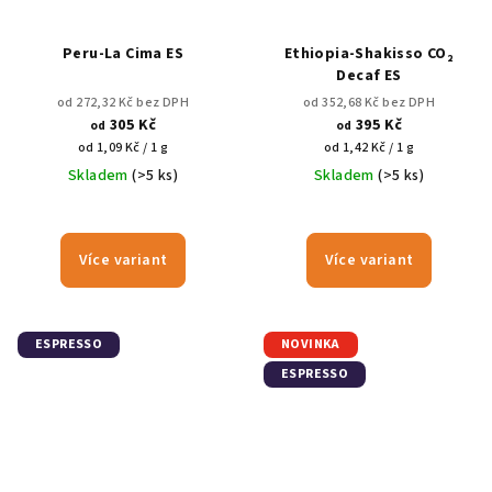
Peru-La Cima ES
Ethiopia-Shakisso CO₂
Decaf ES
od 272,32 Kč bez DPH
od 352,68 Kč bez DPH
305 Kč
395 Kč
od
od
Měrná
Měrná
od 1,09 Kč / 1 g
od 1,42 Kč / 1 g
cena:
cena:
Skladem
(>5 ks)
Skladem
(>5 ks)
Více variant
Více variant
ESPRESSO
NOVINKA
ESPRESSO