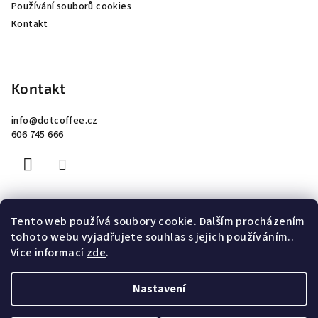
Používání souborů cookies
Kontakt
Kontakt
info
@
dotcoffee.cz
606 745 666
Tento web používá soubory cookie. Dalším procházením
Facebook
tohoto webu vyjadřujete souhlas s jejich používáním..
Více informací
zde
.
Nastavení
Copyright 2026
Dot Coffee Roastery
. Všechna práva