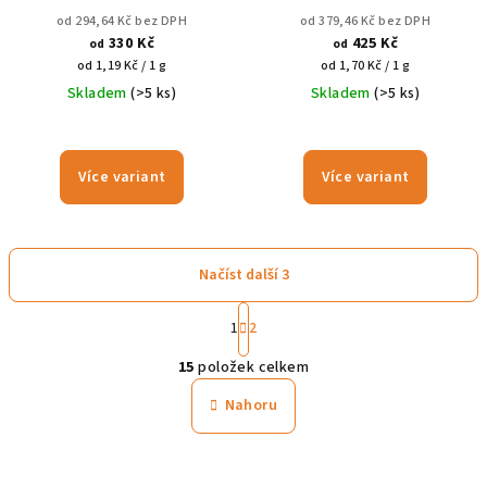
od 294,64 Kč bez DPH
od 379,46 Kč bez DPH
330 Kč
425 Kč
od
od
Měrná
Měrná
od 1,19 Kč / 1 g
od 1,70 Kč / 1 g
cena:
cena:
Skladem
(>5 ks)
Skladem
(>5 ks)
Více variant
Více variant
Načíst další 3
S
1
2
t
O
r
15
položek celkem
á
v
n
l
Nahoru
k
á
o
d
v
a
á