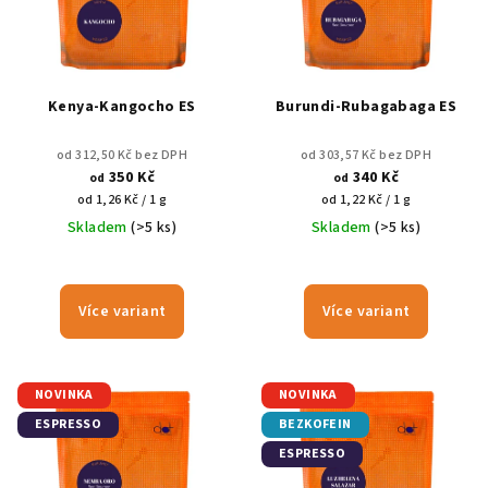
i
k
s
t
p
ů
r
Kenya-Kangocho ES
Burundi-Rubagabaga ES
o
d
od 312,50 Kč bez DPH
od 303,57 Kč bez DPH
350 Kč
340 Kč
od
od
u
Měrná
Měrná
od 1,26 Kč / 1 g
od 1,22 Kč / 1 g
k
cena:
cena:
Skladem
(>5 ks)
Skladem
(>5 ks)
t
ů
Více variant
Více variant
NOVINKA
NOVINKA
ESPRESSO
BEZKOFEIN
ESPRESSO