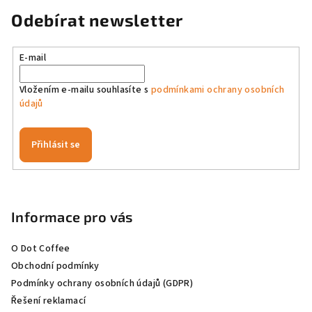
n
c
Odebírat newsletter
í
í
p
r
E-mail
v
k
Vložením e-mailu souhlasíte s
podmínkami ochrany osobních
údajů
y
v
ý
Přihlásit se
p
i
Z
s
á
u
p
Informace pro vás
a
O Dot Coffee
t
Obchodní podmínky
í
Podmínky ochrany osobních údajů (GDPR)
Řešení reklamací