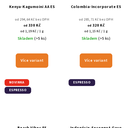
Kenya-Kagumoini AA ES
Colombia-Incorporate ES
od 294,64 Kč bez DPH
od 285,71 Kč bez DPH
330 Kč
320 Kč
od
od
Měrná
Měrná
od 1,19 Kč / 1 g
od 1,15 Kč / 1 g
cena:
cena:
Skladem
(>5 ks)
Skladem
(>5 ks)
Více variant
Více variant
NOVINKA
ESPRESSO
ESPRESSO
Beach Vibes ES
Indonésie-Sesongot Gayo