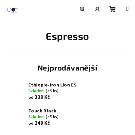
Přejít
na
obsah
Nákupní
Hledat
Přihlášení
Espresso
košík
Nejprodávanější
Ethiopie-Iron Lion ES
Skladem
(>5 ks)
330 Kč
od
Touch Black
Skladem
(>5 ks)
249 Kč
od