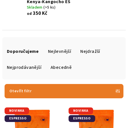
Kenya-Kangocho ES
Skladem
(>5 ks)
350 Kč
od
Ř
a
Doporučujeme
Nejlevnější
Nejdražší
z
e
Nejprodávanější
Abecedně
n
í
p
Otevřít filtr
r
V
o
NOVINKA
NOVINKA
ý
d
ESPRESSO
ESPRESSO
p
u