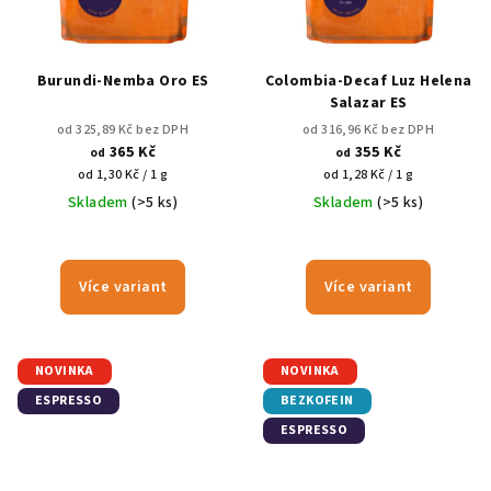
Burundi-Nemba Oro ES
Colombia-Decaf Luz Helena
Salazar ES
od 325,89 Kč bez DPH
od 316,96 Kč bez DPH
365 Kč
355 Kč
od
od
Měrná
Měrná
od 1,30 Kč / 1 g
od 1,28 Kč / 1 g
cena:
cena:
Skladem
(>5 ks)
Skladem
(>5 ks)
Více variant
Více variant
NOVINKA
NOVINKA
ESPRESSO
BEZKOFEIN
ESPRESSO