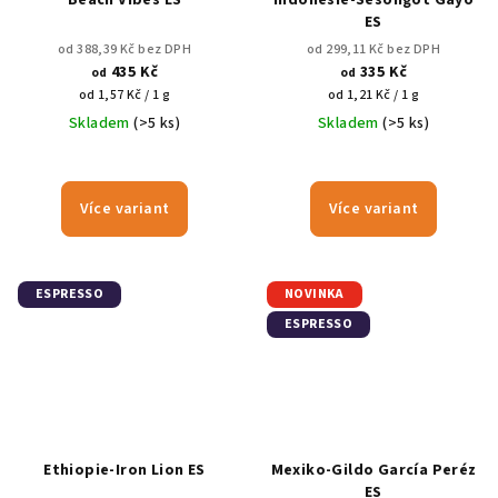
ES
od 388,39 Kč bez DPH
od 299,11 Kč bez DPH
435 Kč
335 Kč
od
od
Měrná
Měrná
od 1,57 Kč / 1 g
od 1,21 Kč / 1 g
cena:
cena:
Skladem
(>5 ks)
Skladem
(>5 ks)
Více variant
Více variant
ESPRESSO
NOVINKA
ESPRESSO
Ethiopie-Iron Lion ES
Mexiko-Gildo García Peréz
ES