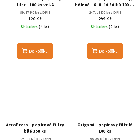
filtr - 100 ks vel.4
bělené - 6, 8, 10 šálků 100 ks
kulaté
99,17 Kč bez DPH
247,11 Kč bez DPH
120 Kč
299 Kč
Skladem
(4 ks)
Skladem
(2 ks)
Do košíku
Do košíku
AeroPress - papírové filtry
Origami - papírový filtr M
bílé 350 ks
100 ks
123,14 Kč bez DPH
98,35 Kč bez DPH