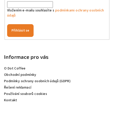
v
k
Vložením e-mailu souhlasíte s
podmínkami ochrany osobních
údajů
y
v
ý
Přihlásit se
p
i
Z
s
á
u
p
Informace pro vás
a
O Dot Coffee
t
Obchodní podmínky
í
Podmínky ochrany osobních údajů (GDPR)
Řešení reklamací
Používání souborů cookies
Kontakt