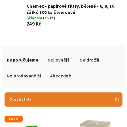
Chemex - papírové filtry, bělené - 6, 8, 10
šálků 100 ks čtvercové
Skladem
(>5 ks)
249 Kč
Ř
a
Doporučujeme
Nejlevnější
Nejdražší
z
e
Nejprodávanější
Abecedně
n
í
p
Otevřít filtr
r
V
o
FILTR
ý
d