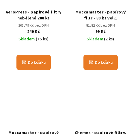
AeroPress - papírové filtry
Moccamaster - papírový
nebělené 200 ks
filtr - 80 ks vel.1
205,79 Kč bez DPH
81,82 Kč bez DPH
249 Kč
99 Kč
Skladem
(>5 ks)
Skladem
(2 ks)
Do košíku
Do košíku
Moccamaster - papírový
Chemex - papírové filtry,