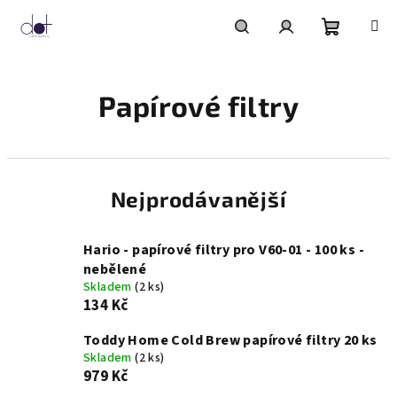
Přejít
na
obsah
Nákupní
Hledat
Přihlášení
Papírové filtry
košík
Nejprodávanější
Hario - papírové filtry pro V60-01 - 100 ks -
nebělené
Skladem
(2 ks)
134 Kč
Toddy Home Cold Brew papírové filtry 20 ks
Skladem
(2 ks)
979 Kč