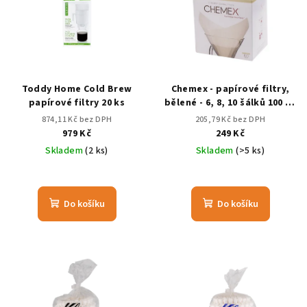
p
u
i
k
s
t
p
ů
r
Toddy Home Cold Brew
Chemex - papírové filtry,
o
papírové filtry 20 ks
bělené - 6, 8, 10 šálků 100 ks
čtvercové
d
874,11 Kč bez DPH
205,79 Kč bez DPH
979 Kč
249 Kč
u
Skladem
(2 ks)
Skladem
(>5 ks)
k
t
ů
Do košíku
Do košíku