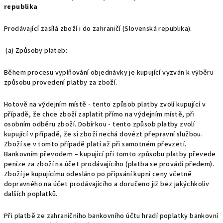
republika
Prodávající zasílá zboží i do zahraničí (Slovenská republika).
(a) Způsoby plateb:
Během procesu vyplňování objednávky je kupující vyzván k výběru
způsobu provedení platby za zboží.
Hotově na výdejním místě - tento způsob platby zvolí kupující v
případě, že chce zboží zaplatit přímo na výdejním místě, při
osobním odběru zboží. Dobírkou - tento způsob platby zvolí
kupující v případě, že si zboží nechá dovézt přepravní službou.
Zboží se v tomto případě platí až při samotném převzetí.
Bankovním převodem – kupující při tomto způsobu platby převede
peníze za zboží na účet prodávajícího (platba se provádí předem).
Zboží je kupujícímu odesláno po připsání kupní ceny včetně
dopravného na účet prodávajícího a doručeno již bez jakýchkoliv
dalších poplatků.
Při platbě ze zahraničního bankovního účtu hradí poplatky bankovní