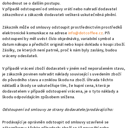
dohodnout se o dalším postupu.
V případě odstoupení od smlouvy vrátí nebo nahradí dodavatel
zákazníkovi a zákazník dodavateli veškerá uskutečněná plnění.
Zákazník může od smlouvy odstoupit prostřednictvím prostředků
elektronické komunikace na adrese
info@dotcoffee.cz
. Při
odstoupení by měl uvést číslo objednávky, variabilní symbol a
datum nákupu a předložit originál nebo kopii dokladu o koupi zboží.
Zásilky, ze kterých není patrné, proč k nám byly zaslány, budou
vráceny odesilateli.
V případě vrácení zboží dodavateli v jiném než neporušeném stavu,
je zákazník povinen nahradit náklady související s uvedením zboží
do původního stavu a vzniklou škodu na zboží. Úhrada těchto
nákladů a škody se uskutečňuje tím, že kupní cena, která je
dodavatelem v případě odstoupení vrácena, je o tyto náklady a
škodu odpovídajícím způsobem snížena.
Odstoupení od smlouvy ze strany dodavatele/prodávajícího:
Prodávající je oprávněn odstoupit od smlouvy uzavřené se