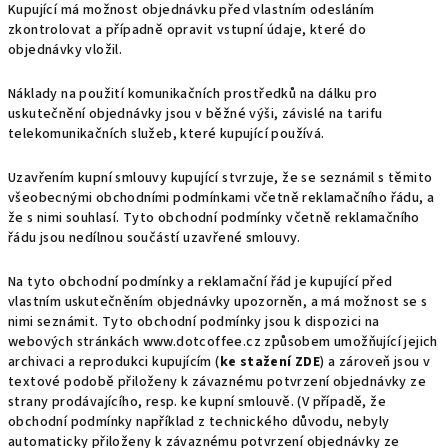
Kupující má možnost objednávku před vlastním odesláním
zkontrolovat a případně opravit vstupní údaje, které do
objednávky vložil.
Náklady na použití komunikačních prostředků na dálku pro
uskutečnění objednávky jsou v běžné výši, závislé na tarifu
telekomunikačních služeb, které kupující používá.
Uzavřením kupní smlouvy kupující stvrzuje, že se seznámil s těmito
všeobecnými obchodními podmínkami včetně reklamačního řádu, a
že s nimi souhlasí. Tyto obchodní podmínky včetně reklamačního
řádu jsou nedílnou součástí uzavřené smlouvy.
Na tyto obchodní podmínky a reklamační řád je kupující před
vlastním uskutečněním objednávky upozorněn, a má možnost se s
nimi seznámit. Tyto obchodní podmínky jsou k dispozici na
webových stránkách www.dotcoffee.cz způsobem umožňující jejich
archivaci a reprodukci kupujícím (
ke stažení ZDE
) a zároveň jsou v
textové podobě přiloženy k závaznému potvrzení objednávky ze
strany prodávajícího, resp. ke kupní smlouvě. (V případě, že
obchodní podmínky například z technického důvodu, nebyly
automaticky přiloženy k závaznému potvrzení objednávky ze