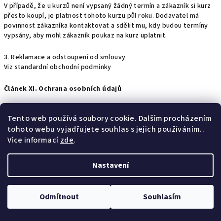
V případě, že u kurzů není vypsaný žádný termín a zákazník si kurz
přesto koupí, je platnost tohoto kurzu půl roku. Dodavatel má
povinnost zákazníka kontaktovat a sdělit mu, kdy budou termíny
vypsány, aby mohl zákazník poukaz na kurz uplatnit.
3. Reklamace a odstoupení od smlouvy
Viz standardní obchodní podmínky
Článek XI. Ochrana osobních údajů
Používáním internetového obchodu
www.dotcoffee.cz
dává
Tento web používá soubory cookie. Dalším procházením
kupující, ale i osoba registrovaná, která kupujícím není, souhlas se
tohoto webu vyjadřujete souhlas s jejich používáním..
shromažďováním a zpracováváním údajů o jeho objednávkách,
Více informací
zde
.
nákupech a osobních údajů (jméno, příjmení, adresa bydliště,
dodací adresa, telefonní kontakt, emailový kontakt, datum
narození, u podnikatelů IČ a DIČ, u právnických osob obchodní firma
Nastavení
nebo název, u fyzických osob podnikajících sídlo). Tyto údaje
budeme používat pouze pro interní potřebu a nebudeme je
předávat třetím osobám s výjimkou předání osobních údajů nutných
Odmítnout
Souhlasím
k doručení zásilek dopravcům, aby mohla být naplněna kupní
smlouva. Údaje budou zpracovávány na dobu neurčitou. Poskytnutí
osobních údajů je dobrovolné.