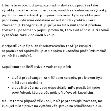
Internetový obchod www.i-zahradninabytek.cz prodává také
výrobky použité nebo upravované, výrobky s vadou nebo výrobky,
jejichž užitné vlastnosti jsou jinak omezeny. Tyto výrobky jsou
prodávány výhradně odděleně od ostatních výrobků v sekci
Zlevněno (II. kategorie). Kupující je na tuto skutečnost předem
zřetelně upozorněn v popisu produktu, tato skutečnost je zřetelně
vyznačena také v dokladu o koupi.
V případě koupě použitého/bazarového zboží je kupující -
nepodnikatel oprávněn uplatnit právo z vadného plnění minimálně
ve lhůtě 12 měsíců.
Kupujícímu nenáleží práva z vadného plnění:
u věcí prodávaných za nižší cenu na vadu, pro kterou byla
nižší cena ujednána,
u použité věci na vadu odpovídající míře používání nebo
opotřebení, kterou věc měla při převzetí kupujícím.
Má-li v tomto případě věc vadu, z níž je prodávající zavázán, má
kupující místo práva na výměnu věci právo na přiměřenou slevu.