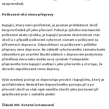
neoprávněné).
Poškození věci vinou přepravy
Kupující, který není spotřebitel, je povinen prohlédnout zboží
bezprostředně při jeho převzetí. Pokud je zjištěno mechanické
poškození obalu výrobku, je kupující povinen zkontrolovat stav
zboží a v případě poškození vyhotovit záznam o poškození za
přítomnosti dopravce. Odpovědnost za poškození v průběhu
přepravy nese dopravce. Na základě vyhotoveného záznamu bude
zákazníkovi po uzavření škodní události s dopravcem poskytnuta
přiměřená sleva nebo dodán nový výrobek. Podepsáním
přepravního listu kupující souhlasí s jeho převzetím a stvrzuje, že
dorazilo nepoškozené vinou dopravy.
Výše uvedený postup se doporučuje provést i kupujícímu, který je
spotřebitelem. Nedodržení doporučeného postupu při a po
převzetí zboží se však nijak nemůže zhoršit jeho postavení při
uplatňování práv z vadného plnění.
Článek VIII. Ostatní ustanovení