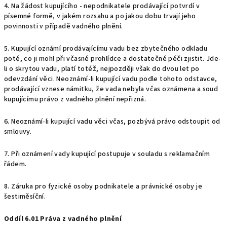
4. Na žádost kupujícího - nepodnikatele prodávající potvrdí v
písemné formě, v jakém rozsahu a po jakou dobu trvají jeho
povinnosti v případě vadného plnění.
5. Kupující oznámí prodávajícímu vadu bez zbytečného odkladu
poté, co ji mohl při včasné prohlídce a dostatečné péči zjistit. Jde-
li o skrytou vadu, platí totéž, nejpozději však do dvou let po
odevzdání věci. Neoznámí-li kupující vadu podle tohoto odstavce,
prodávající vznese námitku, že vada nebyla včas oznámena a soud
kupujícímu právo z vadného plnění nepřizná.
6. Neoznámí-li kupující vadu věci včas, pozbývá právo odstoupit od
smlouvy.
7. Při oznámení vady kupující postupuje v souladu s reklamačním
řádem.
8. Záruka pro fyzické osoby podnikatele a právnické osoby je
šestiměsíční.
Oddíl 6.01 Práva z vadného plnění