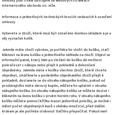
smlouvy jsou trvale dostupné na webových stránkách
internetového obchodu viz. níže.
Informace o jednotlivých technických krocích vedoucích k uzavření
smlouvy.
Vyberete si zboží, které musí být označeno ikonkou skladem a je u
něj vyznačen košík.
Jakmile máte zboží vybráno, je potřeba ho vložit do košíku, stačí
kliknout na ikonu košíku u jednotlivého náhledu na zboží. Objeví se
informační panel, který Vám po vložení do košíku dá možnost
pokračovat v nákupu nebo přejít k pokladně a dokončení
objednávky. Jakmile máte v košíku všechno zboží, které chcete
objednat, zmáčknete u posledního objednaného zboží přejít k
pokladně, dostanete se do obsahu nákupního košíku, pokud od
prodávajícího máte slevový kupón, můžete ho uplatnit v obsahu
nákupního košíku. Do obsahu nákupního košíku se můžete dostat i
kliknutím na ikonu košíku v prvém horním rohu. V obsahu nákupního
košíku můžete pomocí křížku mazat jednotlivé položky, je možné i
měnit počet objednaných kusů v okénku množství, před dalším
krokem je ale potřeba stisknout tlačítko přepočítat. Pokud není