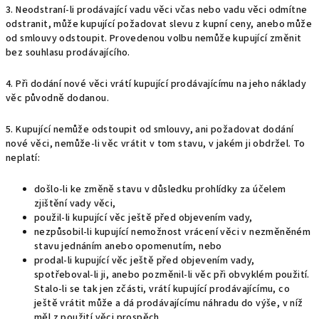
3. Neodstraní-li prodávající vadu věci včas nebo vadu věci odmítne
odstranit, může kupující požadovat slevu z kupní ceny, anebo může
od smlouvy odstoupit. Provedenou volbu nemůže kupující změnit
bez souhlasu prodávajícího.
4. Při dodání nové věci vrátí kupující prodávajícímu na jeho náklady
věc původně dodanou.
5. Kupující nemůže odstoupit od smlouvy, ani požadovat dodání
nové věci, nemůže-li věc vrátit v tom stavu, v jakém ji obdržel. To
neplatí:
došlo-li ke změně stavu v důsledku prohlídky za účelem
zjištění vady věci,
použil-li kupující věc ještě před objevením vady,
nezpůsobil-li kupující nemožnost vrácení věci v nezměněném
stavu jednáním anebo opomenutím, nebo
prodal-li kupující věc ještě před objevením vady,
spotřeboval-li ji, anebo pozměnil-li věc při obvyklém použití.
Stalo-li se tak jen zčásti, vrátí kupující prodávajícímu, co
ještě vrátit může a dá prodávajícímu náhradu do výše, v níž
měl z použití věci prospěch.