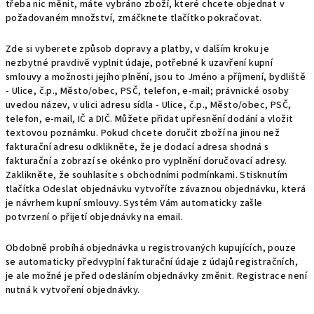
třeba nic měnit, máte vybráno zboží, které chcete objednat v
požadovaném množství, zmáčknete tlačítko pokračovat.
Zde si vyberete způsob dopravy a platby, v dalším kroku je
nezbytné pravdivě vyplnit údaje, potřebné k uzavření kupní
smlouvy a možnosti jejího plnění, jsou to Jméno a příjmení, bydliště
- Ulice, č.p., Město/obec, PSČ, telefon, e-mail; právnické osoby
uvedou název, v ulici adresu sídla - Ulice, č.p., Město/obec, PSČ,
telefon, e-mail, IČ a DIČ. Můžete přidat upřesnění dodání a vložit
textovou poznámku. Pokud chcete doručit zboží na jinou než
fakturační adresu odklikněte, že je dodací adresa shodná s
fakturační a zobrazí se okénko pro vyplnění doručovací adresy.
Zaklikněte, že souhlasíte s obchodními podmínkami. Stisknutím
tlačítka Odeslat objednávku vytvoříte závaznou objednávku, která
je návrhem kupní smlouvy. Systém Vám automaticky zašle
potvrzení o přijetí objednávky na email.
Obdobně probíhá objednávka u registrovaných kupujících, pouze
se automaticky předvyplní fakturační údaje z údajů registračních,
je ale možné je před odesláním objednávky změnit. Registrace není
nutná k vytvoření objednávky.