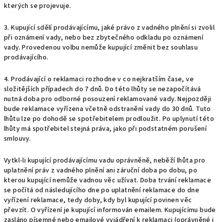
kterých se projevuje.
3. Kupující sdělí prodávajícímu, jaké právo z vadného plnění si zvolil
při oznámení vady, nebo bez zbytečného odkladu po oznámení
vady. Provedenou volbu nemůže kupující změnit bez souhlasu
prodávajícího.
4. Prodávající o reklamaci rozhodne v co nejkratším čase, ve
složitějších případech do 7 dnů. Do této lhůty se nezapočítává
nutná doba pro odborné posouzení reklamované vady. Nejpozději
bude reklamace vyřízena včetně odstranění vady do 30 dnů. Tuto
lhůtu lze po dohodě se spotřebitelem prodloužit. Po uplynutí této
lhůty má spotřebitel stejná práva, jako při podstatném porušení
smlouvy.
Vytkl-li kupující prodávajícímu vadu oprávněně, neběží lhůta pro
uplatnění práv z vadného plnění ani záruční doba po dobu, po
kterou kupující nemůže vadnou věc užívat. Doba trvání reklamace
se počítá od následujícího dne po uplatnění reklamace do dne
vyřízení reklamace, tedy doby, kdy byl kupující povinen věc
převzít. O vyřízení je kupující informován emailem. Kupujícímu bude
zasláno písemné nebo emailové vyjádření k reklamaci (oprávněné i