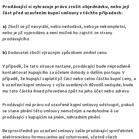
Prodávající si vyhrazuje právo zrušit objednávku, nebo její
část před uzavřením kupní smlouvy v těchto případech:
a)
Zboží se již nevyrábí, nebo nedodává, nebo je nekompletní,
nebo je již vyprodáno a není možné ho zajistit ze strany
prodávajícího.
b)
Dodavatel zboží výrazným způsobem změnil cenu.
V případě, že tato situace nastane, prodávající bude neprodleně
kontaktovat kupujícího za účelem dohody o dalším postupu. V
případě, že kupující zaplatil již část nebo celou částku kupní ceny, a
k uzavření kupní smlouvy z výše uvedených důvodů nedojde, bude
mu tato částka ihned převedena zpět na jeho účet nebo adresu.
Prodávající má právo od uzavřené kupní smlouvy odstoupit, pokud
se stane plnění této smlouvy nemožným a nedohodne-li se
prodávající s kupujícím na jiném, náhradním plnění.
Bezprostředně po uzavření smlouvy zašle prodávající spotřebiteli
elektronickou formou jedno její vyhotovení, včetně všech