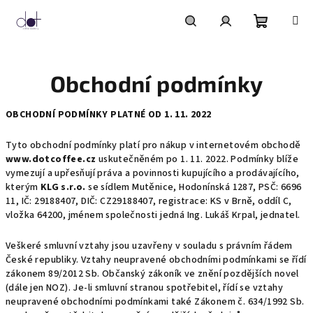
Přejít
na
obsah
Nákupní
Hledat
Přihlášení
Obchodní podmínky
košík
OBCHODNÍ PODMÍNKY PLATNÉ OD 1. 11. 2022
Tyto obchodní podmínky platí pro nákup v internetovém obchodě
www.dotcoffee.cz
uskutečněném po 1. 11. 2022. Podmínky blíže
vymezují a upřesňují práva a povinnosti kupujícího a prodávajícího,
kterým
KLG s.r.o.
se sídlem Mutěnice, Hodonínská 1287, PSČ: 6696
11, IČ: 29188407, DIČ: CZ29188407, registrace: KS v Brně, oddíl C,
vložka 64200, jménem společnosti jedná Ing. Lukáš Krpal, jednatel.
Veškeré smluvní vztahy jsou uzavřeny v souladu s právním řádem
České republiky. Vztahy neupravené obchodními podmínkami se řídí
zákonem 89/2012 Sb. Občanský zákoník ve znění pozdějších novel
(dále jen NOZ). Je-li smluvní stranou spotřebitel, řídí se vztahy
neupravené obchodními podmínkami také Zákonem č. 634/1992 Sb.