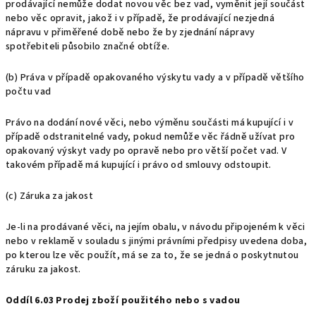
prodávající nemůže dodat novou věc bez vad, vyměnit její součást
nebo věc opravit, jakož i v případě, že prodávající nezjedná
nápravu v přiměřené době nebo že by zjednání nápravy
spotřebiteli působilo značné obtíže.
(b) Práva v případě opakovaného výskytu vady a v případě většího
počtu vad
Právo na dodání nové věci, nebo výměnu součásti má kupující i v
případě odstranitelné vady, pokud nemůže věc řádně užívat pro
opakovaný výskyt vady po opravě nebo pro větší počet vad. V
takovém případě má kupující i právo od smlouvy odstoupit.
(c) Záruka za jakost
Je-li na prodávané věci, na jejím obalu, v návodu připojeném k věci
nebo v reklamě v souladu s jinými právními předpisy uvedena doba,
po kterou lze věc použít, má se za to, že se jedná o poskytnutou
záruku za jakost.
Oddíl 6.03 Prodej zboží použitého nebo s vadou