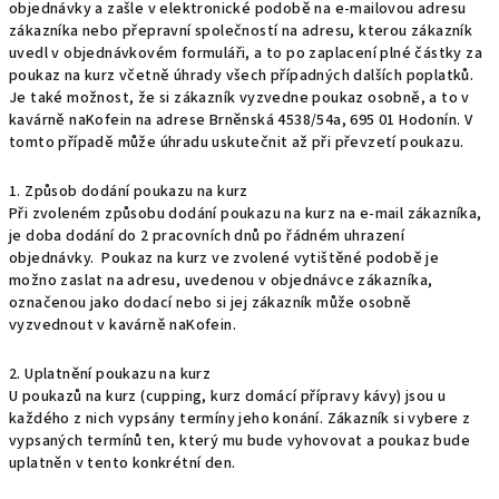
objednávky a zašle v elektronické podobě na e-mailovou adresu
zákazníka nebo přepravní společností na adresu, kterou zákazník
uvedl v objednávkovém formuláři, a to po zaplacení plné částky za
poukaz na kurz včetně úhrady všech případných dalších poplatků.
Je také možnost, že si zákazník vyzvedne poukaz osobně, a to v
kavárně naKofein na adrese Brněnská 4538/54a, 695 01 Hodonín. V
tomto případě může úhradu uskutečnit až při převzetí poukazu.
1. Způsob dodání poukazu na kurz
Při zvoleném způsobu dodání poukazu na kurz na e-mail zákazníka,
je doba dodání do 2 pracovních dnů po řádném uhrazení
objednávky. Poukaz na kurz ve zvolené vytištěné podobě je
možno zaslat na adresu, uvedenou v objednávce zákazníka,
označenou jako dodací nebo si jej zákazník může osobně
vyzvednout v kavárně naKofein.
2. Uplatnění poukazu na kurz
U poukazů na kurz (cupping, kurz domácí přípravy kávy) jsou u
každého z nich vypsány termíny jeho konání. Zákazník si vybere z
vypsaných termínů ten, který mu bude vyhovovat a poukaz bude
uplatněn v tento konkrétní den.