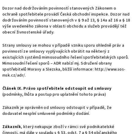
Dozor nad dodržováním povinností stanovených Zákonem o
ochraně spotřebitele provádí Česká obchodní inspekce. Dozor nad
dodržováním povinností stanovených v § 9 až 13, § 14a až 16 a § 18
výše uvedeného zákona v oblasti obchodu a služeb provádějí též
obecní živnostenské úřady.
Strany smlouvy se mohou v případě vzniku sporu ohledně práv a
povinností ze smlouvy vyplývajících obrátit na některý z
existujících systémů mimosoudního řešení spotřebitelských sporů.
Mimosoudní řešení sporů – ADR nabízí mj. Sdružení obrany
spotřebitelů Moravy a Slezska, bližší informace: http://www.sos-
msk.cz/adr/.
Článek IX. Právo spotřebitele odstoupit od smlouvy
(podmínky, lhůta a postup pro uplatnění tohoto práva)
Zákazník je oprávněn od smlouvy odstoupit v případě, že
dodavatel nesplní smluvené podmínky dodání.
Zákazník
, který nekupuje zboží v rámci své podnikatelské
činnosti, má dále v souladu s § 53, odst. 7 a § 54 občanského