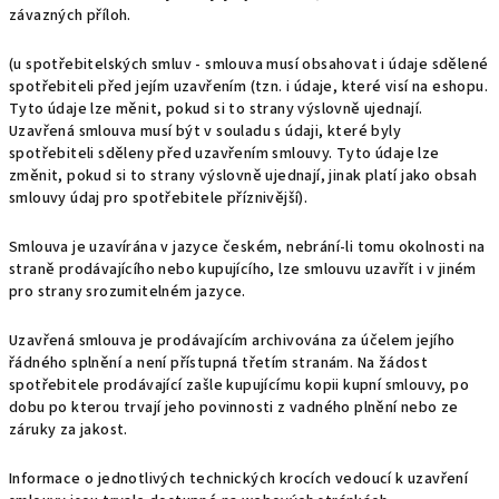
závazných příloh.
(u spotřebitelských smluv - smlouva musí obsahovat i údaje sdělené
spotřebiteli před jejím uzavřením (tzn. i údaje, které visí na eshopu.
Tyto údaje lze měnit, pokud si to strany výslovně ujednají.
Uzavřená smlouva musí být v souladu s údaji, které byly
spotřebiteli sděleny před uzavřením smlouvy. Tyto údaje lze
změnit, pokud si to strany výslovně ujednají, jinak platí jako obsah
smlouvy údaj pro spotřebitele příznivější).
Smlouva je uzavírána v jazyce českém, nebrání-li tomu okolnosti na
straně prodávajícího nebo kupujícího, lze smlouvu uzavřít i v jiném
pro strany srozumitelném jazyce.
Uzavřená smlouva je prodávajícím archivována za účelem jejího
řádného splnění a není přístupná třetím stranám. Na žádost
spotřebitele prodávající zašle kupujícímu kopii kupní smlouvy, po
dobu po kterou trvají jeho povinnosti z vadného plnění nebo ze
záruky za jakost.
Informace o jednotlivých technických krocích vedoucí k uzavření