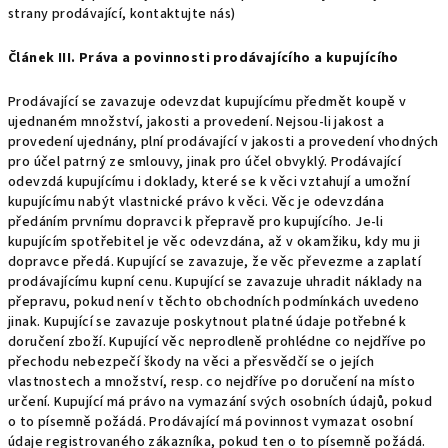
strany prodávající, kontaktujte nás)
Článek III. Práva a povinnosti prodávajícího a kupujícího
Prodávající se zavazuje odevzdat kupujícímu předmět koupě v
ujednaném množství, jakosti a provedení. Nejsou-li jakost a
provedení ujednány, plní prodávající v jakosti a provedení vhodných
pro účel patrný ze smlouvy, jinak pro účel obvyklý. Prodávající
odevzdá kupujícímu i doklady, které se k věci vztahují a umožní
kupujícímu nabýt vlastnické právo k věci. Věc je odevzdána
předáním prvnímu dopravci k přepravě pro kupujícího. Je-li
kupujícím spotřebitel je věc odevzdána, až v okamžiku, kdy mu ji
dopravce předá. Kupující se zavazuje, že věc převezme a zaplatí
prodávajícímu kupní cenu. Kupující se zavazuje uhradit náklady na
přepravu, pokud není v těchto obchodních podmínkách uvedeno
jinak. Kupující se zavazuje poskytnout platné údaje potřebné k
doručení zboží. Kupující věc neprodleně prohlédne co nejdříve po
přechodu nebezpečí škody na věci a přesvědčí se o jejích
vlastnostech a množství, resp. co nejdříve po doručení na místo
určení. Kupující má právo na vymazání svých osobních údajů, pokud
o to písemně požádá. Prodávající má povinnost vymazat osobní
údaje registrovaného zákazníka, pokud ten o to písemně požádá.