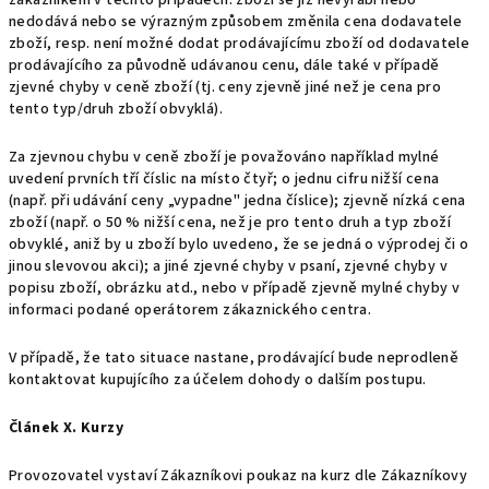
zákazníkem v těchto případech: zboží se již nevyrábí nebo
nedodává nebo se výrazným způsobem změnila cena dodavatele
zboží, resp. není možné dodat prodávajícímu zboží od dodavatele
prodávajícího za původně udávanou cenu, dále také v případě
zjevné chyby v ceně zboží (tj. ceny zjevně jiné než je cena pro
tento typ/druh zboží obvyklá).
Za zjevnou chybu v ceně zboží je považováno například mylné
uvedení prvních tří číslic na místo čtyř; o jednu cifru nižší cena
(např. při udávání ceny „vypadne" jedna číslice); zjevně nízká cena
zboží (např. o 50 % nižší cena, než je pro tento druh a typ zboží
obvyklé, aniž by u zboží bylo uvedeno, že se jedná o výprodej či o
jinou slevovou akci); a jiné zjevné chyby v psaní, zjevné chyby v
popisu zboží, obrázku atd., nebo v případě zjevně mylné chyby v
informaci podané operátorem zákaznického centra.
V případě, že tato situace nastane, prodávající bude neprodleně
kontaktovat kupujícího za účelem dohody o dalším postupu.
Článek X. Kurzy
Provozovatel vystaví Zákazníkovi poukaz na kurz dle Zákazníkovy