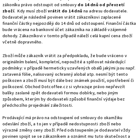
zákoníku právo odstoupit od smlouvy
do 14 dnů od převzetí
zboží
. Kdy musí zboží
vrátit do 14 dnů
na adresu dodavatele.
Dodavatel je následně povinen vrátit zákazníkovi zaplacené
finanční částky nejpozději do 14 dnů od odstoupení. Finanční částka
bude vrácena na bankovní účet zákazníka na základě vzájemné
dohody. Zákazníkovi v tomto případě náleží celá kupní cena zboží
včetně dopravného.
Zboží může zákazník vrátit za předpokladu, že bude vráceno v
originálním balení, kompletní, nepoužité a splňovat následující
podmínky: v případě hermeticky uzavřených obalů jakými jsou např.
zatavená fólie, nalisovaný ochranný alobal atp. nesmí být tento
poškozen a zboží musí být dále bez známek použití, opotřebení či
poškození. Obchod Dotcoffee.cz si vyhrazuje právo nepřevzít
balíky zaslané zpět dodavateli formou dobírky, nebo jiným
způsobem, kterým by dodavateli způsobil finanční výdaje bez
předchozího projednání záležitosti.
Prodávající má právo na odstoupení od smlouvy do okamžiku
odeslání zboží, a to jen v případě nedostupnosti zboží nebo
výrazné změny ceny zboží. Před odstoupením je dodavatel vždy
povinen spojit se se zákazníkem a oznámit mu tuto skutečnost a