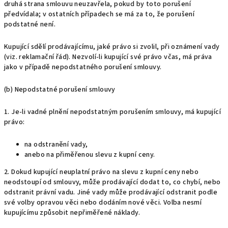
druhá strana smlouvu neuzavřela, pokud by toto porušení
předvídala; v ostatních případech se má za to, že porušení
podstatné není.
Kupující sdělí prodávajícímu, jaké právo si zvolil, při oznámení vady
(viz. reklamační řád). Nezvolí-li kupující své právo včas, má práva
jako v případě nepodstatného porušení smlouvy.
(b) Nepodstatné porušení smlouvy
1. Je-li vadné plnění nepodstatným porušením smlouvy, má kupující
právo:
na odstranění vady,
anebo na přiměřenou slevu z kupní ceny.
2. Dokud kupující neuplatní právo na slevu z kupní ceny nebo
neodstoupí od smlouvy, může prodávající dodat to, co chybí, nebo
odstranit právní vadu. Jiné vady může prodávající odstranit podle
své volby opravou věci nebo dodáním nové věci. Volba nesmí
kupujícímu způsobit nepřiměřené náklady.