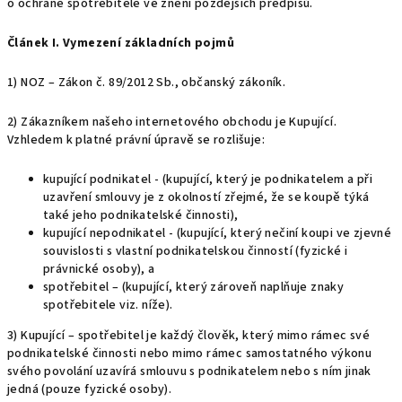
o ochraně spotřebitele ve znění pozdějších předpisů.
Článek I. Vymezení základních pojmů
1) NOZ – Zákon č. 89/2012 Sb., občanský zákoník.
2) Zákazníkem našeho internetového obchodu je Kupující.
Vzhledem k platné právní úpravě se rozlišuje:
kupující podnikatel - (kupující, který je podnikatelem a při
uzavření smlouvy je z okolností zřejmé, že se koupě týká
také jeho podnikatelské činnosti),
kupující nepodnikatel - (kupující, který nečiní koupi ve zjevné
souvislosti s vlastní podnikatelskou činností (fyzické i
právnické osoby), a
spotřebitel – (kupující, který zároveň naplňuje znaky
spotřebitele viz. níže).
3) Kupující – spotřebitel je každý člověk, který mimo rámec své
podnikatelské činnosti nebo mimo rámec samostatného výkonu
svého povolání uzavírá smlouvu s podnikatelem nebo s ním jinak
jedná (pouze fyzické osoby).