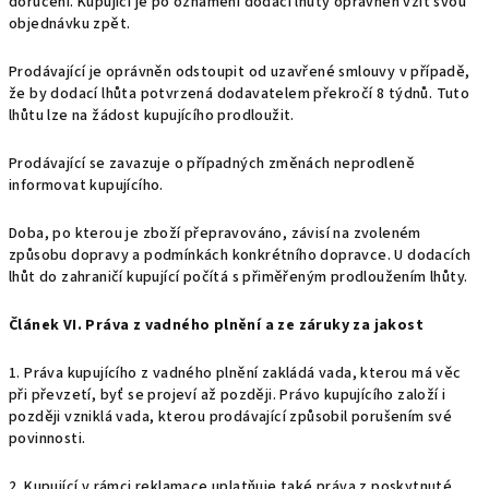
doručení. Kupující je po oznámení dodací lhůty oprávněn vzít svou
objednávku zpět.
Prodávající je oprávněn odstoupit od uzavřené smlouvy v případě,
že by dodací lhůta potvrzená dodavatelem překročí 8 týdnů. Tuto
lhůtu lze na žádost kupujícího prodloužit.
Prodávající se zavazuje o případných změnách neprodleně
informovat kupujícího.
Doba, po kterou je zboží přepravováno, závisí na zvoleném
způsobu dopravy a podmínkách konkrétního dopravce. U dodacích
lhůt do zahraničí kupující počítá s přiměřeným prodloužením lhůty.
Článek VI. Práva z vadného plnění a ze záruky za jakost
1. Práva kupujícího z vadného plnění zakládá vada, kterou má věc
při převzetí, byť se projeví až později. Právo kupujícího založí i
později vzniklá vada, kterou prodávající způsobil porušením své
povinnosti.
2. Kupující v rámci reklamace uplatňuje také práva z poskytnuté