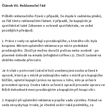
Článek VII. Reklamační řád
Průběh reklamačního řízení v případě, že dojde k vadnému plnění,
se řídí tímto reklamačním řádem. V případě, že kupujícím je
spotřebitel také Zákonem o ochraně spotřebitele, ve znění
pozdějších předpisů.
1. Práva z vady se uplatňují u prodávajícího, u kterého věc byla
koupena. Místem uplatnění reklamace je místo podnikání
prodávajícího. Zboží je možno doručit poštou nebo osobně - po
písemné dohodě na emailu (info@dotcoffee.cz). Zboží zaslané na
dobírku nebude převzato.
Je-li však v potvrzení (záruční list) uvedena jiná osoba určená k
opravě, která je v místě prodávajícího nebo v místě pro kupujícího
bližším, uplatní kupující právo na opravu u toho, kdo je určen k
provedení opravy. Osoba takto určená k opravě provede opravu ve
lhůtě dohodnuté mezi prodávajícím a kupujícím při koupi věci.
2. Kupující při uplatnění reklamace popíše vadu výrobku. Pokud se
vada nevyskytuje trvale, je vhodné uvést také podmínky, za