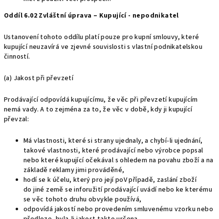
Oddíl 6.02 Zvláštní úprava – Kupující - nepodnikatel
Ustanovení tohoto oddílu platí pouze pro kupní smlouvy, které
kupující neuzavírá ve zjevné souvislosti s vlastní podnikatelskou
činností.
(a) Jakost při převzetí
Prodávající odpovídá kupujícímu, že věc při převzetí kupujícím
nemá vady. A to zejména za to, že věc v době, kdy ji kupující
převzal:
Má vlastnosti, které si strany ujednaly, a chybí-li ujednání,
takové vlastnosti, které prodávající nebo výrobce popsal
nebo které kupující očekával s ohledem na povahu zboží a na
základě reklamy jimi prováděné,
hodí se k účelu, který pro její poV případě, zaslání zboží
do jiné země se inforužití prodávající uvádí nebo ke kterému
se věc tohoto druhu obvykle používá,
odpovídá jakostí nebo provedením smluvenému vzorku nebo