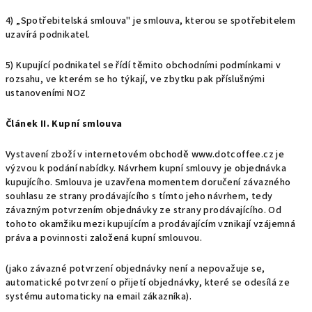
4) „Spotřebitelská smlouva" je smlouva, kterou se spotřebitelem
uzavírá podnikatel.
5) Kupující podnikatel se řídí těmito obchodními podmínkami v
rozsahu, ve kterém se ho týkají, ve zbytku pak příslušnými
ustanoveními NOZ
Článek II. Kupní smlouva
Vystavení zboží v internetovém obchodě www.dotcoffee.cz je
výzvou k podání nabídky. Návrhem kupní smlouvy je objednávka
kupujícího. Smlouva je uzavřena momentem doručení závazného
souhlasu ze strany prodávajícího s tímto jeho návrhem, tedy
závazným potvrzením objednávky ze strany prodávajícího. Od
tohoto okamžiku mezi kupujícím a prodávajícím vznikají vzájemná
práva a povinnosti založená kupní smlouvou.
(jako závazné potvrzení objednávky není a nepovažuje se,
automatické potvrzení o přijetí objednávky, které se odesílá ze
systému automaticky na email zákazníka).