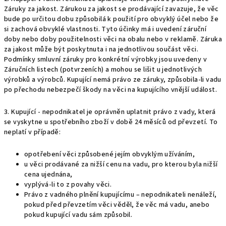
Záruky za jakost. Zárukou za jakost se prodávající zavazuje, že věc
bude po určitou dobu způsobilá k použití pro obvyklý účel nebo že
si zachová obvyklé vlastnosti. Tyto účinky má i uvedení záruční
doby nebo doby použitelnosti věci na obalu nebo v reklamě. Záruka
za jakost může být poskytnuta i na jednotlivou součást věci.
Podmínky smluvní záruky pro konkrétní výrobky jsou uvedeny v
Záručních listech (potvrzeních) a mohou se lišit u jednotlivých
výrobků a výrobců. Kupující nemá právo ze záruky, způsobila-li vadu
po přechodu nebezpečí škody na věci na kupujícího vnější událost.
3. Kupující - nepodnikatel je oprávněn uplatnit právo z vady, která
se vyskytne u spotřebního zboží v době 24 měsíců od převzetí. To
neplatí v případě:
opotřebení věci způsobené jejím obvyklým užíváním,
u věci prodávané za nižší cenu na vadu, pro kterou byla nižší
cena ujednána,
vyplývá-li to z povahy věci.
Právo z vadného plnění kupujícímu – nepodnikateli nenáleží,
pokud před převzetím věci věděl, že věc má vadu, anebo
pokud kupující vadu sám způsobil.