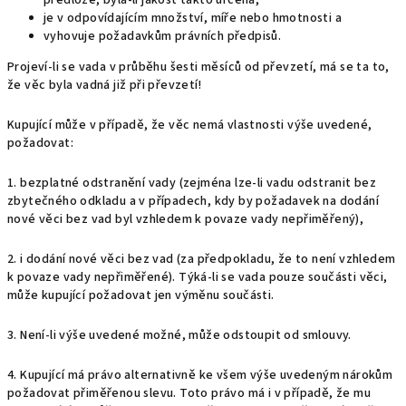
předloze, byla-li jakost takto určena,
je v odpovídajícím množství, míře nebo hmotnosti a
vyhovuje požadavkům právních předpisů.
Projeví-li se vada v průběhu šesti měsíců od převzetí, má se ta to,
že věc byla vadná již při převzetí!
Kupující může v případě, že věc nemá vlastnosti výše uvedené,
požadovat:
1. bezplatné odstranění vady (zejména lze-li vadu odstranit bez
zbytečného odkladu a v případech, kdy by požadavek na dodání
nové věci bez vad byl vzhledem k povaze vady nepřiměřený),
2. i dodání nové věci bez vad (za předpokladu, že to není vzhledem
k povaze vady nepřiměřené). Týká-li se vada pouze součásti věci,
může kupující požadovat jen výměnu součásti.
3. Není-li výše uvedené možné, může odstoupit od smlouvy.
4. Kupující má právo alternativně ke všem výše uvedeným nárokům
požadovat přiměřenou slevu. Toto právo má i v případě, že mu