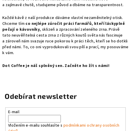
a zajímavé chutě, studujeme původ a dbáme na transparentnost.
Každé kávě z naší produkce dáváme vlastní nezaměnitelný otisk.
Chceme tím
co nejlépe zúročit práci farmářů, kteří láskyplně
pečují o kávovníky
, sklizeň a zpracování zeleného zrna. Právě
tato neuvěřitelná cesta zrna z různých koutů světa nás fascinuje
a zároveň nám svazuje ruce pokorou k práci těch, kteří se ho dotkli
před námi. To, co oni vyprodukovali svou pílí a prací, my posouváme
k vám.
Dot Coffee je náš splněný sen. Začněte ho žít s námi!
Odebírat newsletter
E-mail
Vložením e-mailu souhlasíte s
podmínkami ochrany osobních