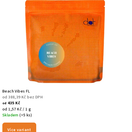
h
o
d
ě
Beach Vibes FL
od 388,39 Kč bez DPH
435 Kč
od
Měrná
od 1,57 Kč / 1 g
cena:
Skladem
(>5 ks)
Více variant