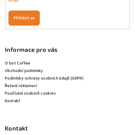
údajů
Přihlásit se
Z
á
p
Informace pro vás
a
O Dot Coffee
t
Obchodní podmínky
í
Podmínky ochrany osobních údajů (GDPR)
Řešení reklamací
Používání souborů cookies
Kontakt
Kontakt