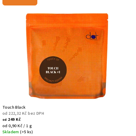
Touch Black
od 222,32 Kč bez DPH
249 Kč
od
Měrná
od 0,90 Kč / 1 g
cena:
Skladem
(>5 ks)