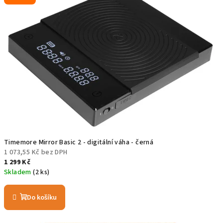
j
t
e
v
n
a
š
e
Timemore Mirror Basic 2 - digitální váha - černá
1 073,55 Kč bez DPH
m
1 299 Kč
Skladem
(2 ks)
o
b
Do košíku
c