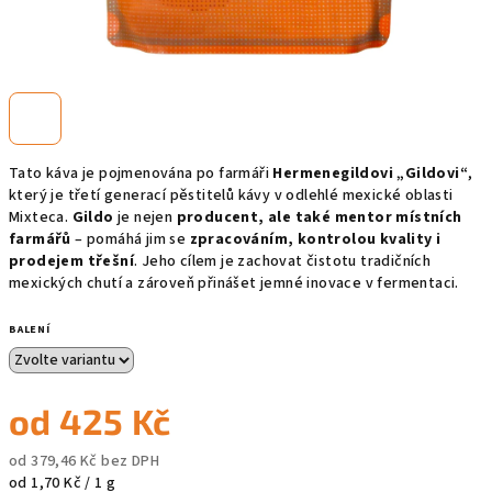
Tato káva je pojmenována po farmáři
Hermenegildovi „Gildovi“
,
který je třetí generací pěstitelů kávy v odlehlé mexické oblasti
Mixteca.
Gildo
je nejen
producent, ale také mentor místních
farmářů
– pomáhá jim se
zpracováním, kontrolou kvality i
prodejem třešní
. Jeho cílem je zachovat čistotu tradičních
mexických chutí a zároveň přinášet jemné inovace v fermentaci.
BALENÍ
od
425 Kč
od
379,46 Kč
bez DPH
Měrná
od 1,70 Kč / 1 g