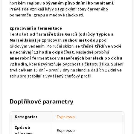
horském regionu
obývaném původními komunitami
.
Právě zde vznikají kávy s typickými tóny červeného
pomeranče, grepu a medové sladkosti.
Zpracování a fermentace
Tento
lot od farmáře Elise Garcíi (odrůdy Typica a
Marseillaisa)
je zpracován
suchou metodou
pod
Gildovým vedením. Po ruční sklizni se třešně
třídí ve vodě
a nechávají 12 hodin odpočívat.
Následně probíhá
anaerobní fermentace v uzavřených barelech po dobu
72 hodin
, která zvýrazňuje ovocnost a čistotu šálku. Sušení
trvá celkem 15 dní – první 3 dny na slunci a dalších 12 dní ve
stínu pro stabilní a vyvážený chuťový profil.
Doplňkové parametry
Kategorie
:
Espresso
Způsob
Espresso
přípravy
: