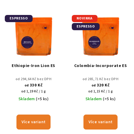
ESPRESSO
NOVINKA
ESPRESSO
Ethiopie-Iron Lion ES
Colombia-Incorporate ES
od 294,64 Kč bez DPH
od 285,71 Kč bez DPH
330 Kč
320 Kč
od
od
Měrná
Měrná
od 1,19 Kč / 1 g
od 1,15 Kč / 1 g
cena:
cena:
Skladem
(>5 ks)
Skladem
(>5 ks)
Více variant
Více variant