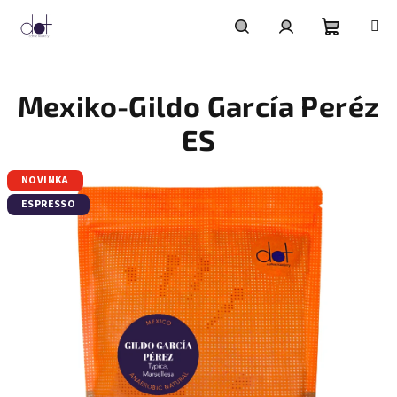
Přejít
na
obsah
Nákupní
Hledat
Přihlášení
Mexiko-Gildo García Peréz
košík
ES
NOVINKA
ESPRESSO