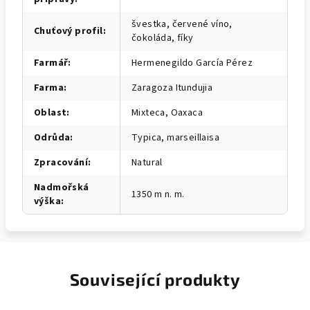
švestka, červené víno,
Chuťový profil
:
čokoláda, fíky
Farmář
:
Hermenegildo García Pérez
Farma
:
Zaragoza Itundujia
Oblast
:
Mixteca, Oaxaca
Odrůda
:
Typica, marseillaisa
Zpracování
:
Natural
Nadmořská
1350 m n. m.
výška
:
Související produkty