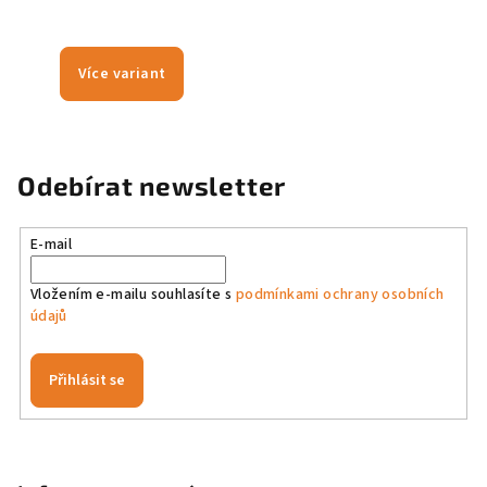
Více variant
Odebírat newsletter
E-mail
Vložením e-mailu souhlasíte s
podmínkami ochrany osobních
údajů
Přihlásit se
Z
á