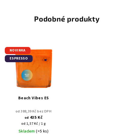
Podobné produkty
NOVINKA
ESPRESSO
Beach Vibes ES
od 388,39 Kč bez DPH
435 Kč
od
Měrná
od 1,57 Kč / 1 g
cena:
Skladem
(>5 ks)