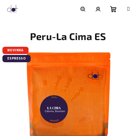
Přejít
na
obsah
Nákupní
Hledat
Přihlášení
Peru-La Cima ES
košík
NOVINKA
ESPRESSO