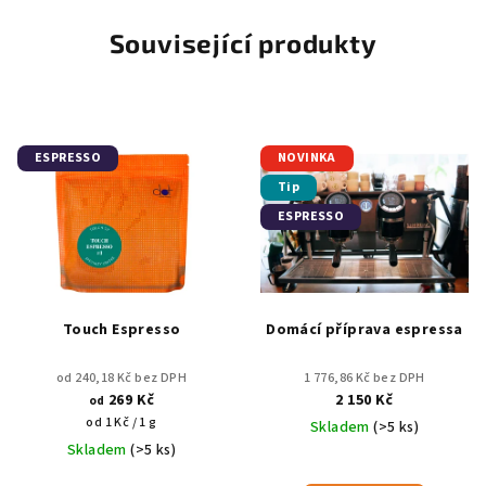
Související produkty
ESPRESSO
NOVINKA
Tip
ESPRESSO
Touch Espresso
Domácí příprava espressa
od 240,18 Kč bez DPH
1 776,86 Kč bez DPH
269 Kč
2 150 Kč
od
Měrná
od 1 Kč / 1 g
Skladem
(>5 ks)
cena:
Skladem
(>5 ks)