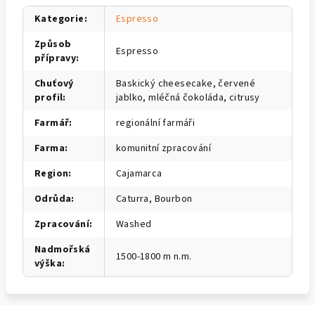
Kategorie
:
Espresso
Způsob
Espresso
přípravy
:
Chuťový
Baskický cheesecake, červené
profil
:
jablko, mléčná čokoláda, citrusy
Farmář
:
regionální farmáři
Farma
:
komunitní zpracování
Region
:
Cajamarca
Odrůda
:
Caturra, Bourbon
Zpracování
:
Washed
Nadmořská
1500-1800 m n.m.
výška
: