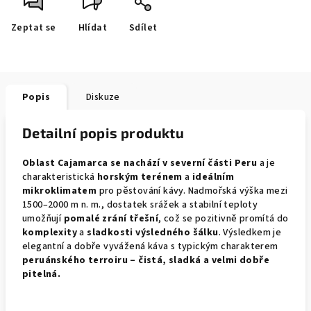
Zeptat se
Hlídat
Sdílet
Popis
Diskuze
Detailní popis produktu
Oblast Cajamarca se nachází v severní části Peru
a je
charakteristická
horským terénem
a
ideálním
mikroklimatem
pro pěstování kávy. Nadmořská výška mezi
1500–2000 m n. m., dostatek srážek a stabilní teploty
umožňují
pomalé zrání třešní
, což se pozitivně promítá do
komplexity
a
sladkosti výsledného šálku
.
Výsledkem je
elegantní a dobře vyvážená káva s typickým charakterem
peruánského terroiru – čistá, sladká a velmi dobře
pitelná.