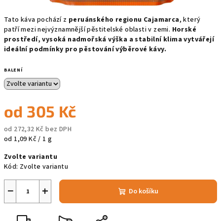
Tato káva pochází z
peruánského regionu Cajamarca
, který
patří mezi nejvýznamnější pěstitelské oblasti v zemi.
Horské
prostředí, vysoká nadmořská výška a stabilní klima vytvářejí
ideální podmínky pro pěstování výběrové kávy.
BALENÍ
od
305 Kč
od
272,32 Kč
bez DPH
Měrná
od 1,09 Kč / 1 g
cena:
Zvolte variantu
Kód:
Zvolte variantu
−
+
Do košíku