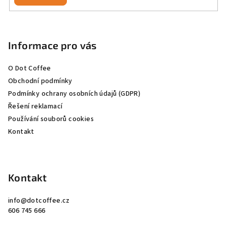
Z
á
p
Informace pro vás
a
O Dot Coffee
t
Obchodní podmínky
í
Podmínky ochrany osobních údajů (GDPR)
Řešení reklamací
Používání souborů cookies
Kontakt
Kontakt
info
@
dotcoffee.cz
606 745 666