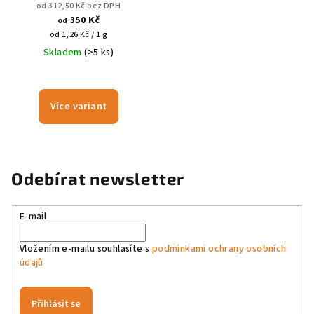
od 312,50 Kč bez DPH
350 Kč
od
Měrná
od 1,26 Kč / 1 g
cena:
Skladem
(>5 ks)
Více variant
Odebírat newsletter
E-mail
Vložením e-mailu souhlasíte s
podmínkami ochrany osobních
údajů
Přihlásit se