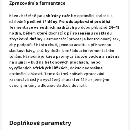
Zpracování a fermentace
Kávové třešně jsou
sbírány ručně
v optimální zralosti a
následně
pečlivě tříděny
.
Po odslupkování probíhá
fermentace ve vodních nádržích
po dobu přibližně
24–48
hodin
, během které dochází k
přirozenému rozkladu
zbytkové dužiny
.
Fermentační proces je kontrolovaný tak,
aby podpořil čistotu chuti, jemnou aciditu a přirozenou
sladkost kávy, aniž by došlo k nežádoucím fermentačním
tónům. Následně je
káva promyta
čistou vodou a sušena
na slunci
– buď na
betonových plochách, nebo
vyvýšených afrických lůžkách
, dokud nedosáhne
optimální vlhkosti. Tento šetrný způsob zpracování
zachovává čistý a vyvážený charakter šálku s jemnými
ovocnými tóny a dlouhou sladkou dochutí.
Doplňkové parametry