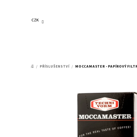
Přejít
na
obsah
CZK
/
PŘÍSLUŠENSTVÍ
/
MOCCAMASTER - PAPÍROVÝ FILTR 
DOMŮ