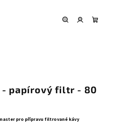
Hledat
Přihlášení
Nákupní
košík
 papírový filtr - 80
master pro přípravu filtrované kávy