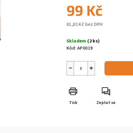
99 Kč
81,82 Kč bez DPH
Měrná
cena:
Skladem
(2 ks)
Kód:
AP0019
−
+
Tisk
Zeptat se