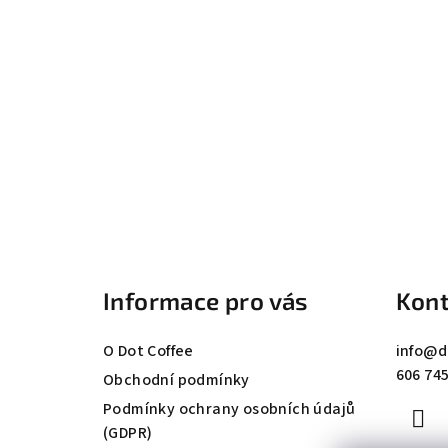
Z
á
Informace pro vás
Kont
p
a
O Dot Coffee
info
@
d
606 745
t
Obchodní podmínky
Podmínky ochrany osobních údajů
í
(GDPR)