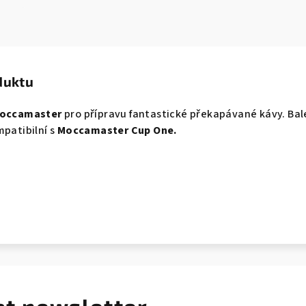
duktu
 Moccamaster
pro přípravu fantastické překapávané kávy.
Bal
mpatibilní s
Moccamaster Cup One.