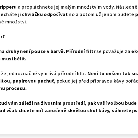
dripperu
a propláchnete jej malým množstvím vody. Následně
Necháte ji
chviličku odpočívat
no a potom už jenom budete
p
é množství.
tr?
 druhy není pouze v barvě. Přírodní filtr
se považuje za
ek
 musí bělit.
 že jednoznačně vyhrává přírodní filtr.
Není to ovšem tak sna
itou, papírovou pachuť,
pokud jej před přípravou kávy pořá
mu procesu.
kud vám záleží na životním prostředí, pak vaší volbou bude 
 však chcete mít zaručeně skvělou chuť kávy, sáhnete jist