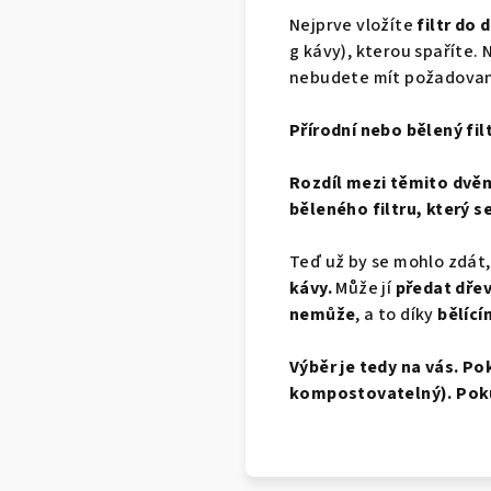
Nejprve vložíte
filtr do 
g kávy), kterou spaříte. 
nebudete mít požadovan
Přírodní nebo bělený fil
Rozdíl mezi těmito dvěma
běleného filtru, který se
Teď už by se mohlo zdát,
kávy.
Může jí
předat dřev
nemůže
, a to díky
bělící
Výběr je tedy na vás. Po
kompostovatelný). Pokud