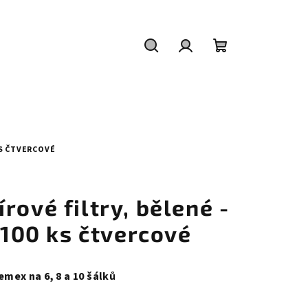
Hledat
Přihlášení
Nákupní
košík
 KS ČTVERCOVÉ
rové filtry, bělené -
ů 100 ks čtvercové
emex na 6, 8 a 10 šálků