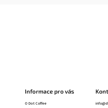
Z
á
Informace pro vás
Kont
p
a
O Dot Coffee
info
@
d