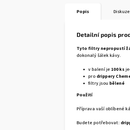
Popis
Diskuze
Detailní popis pro
Tyto filtry nepropustí 
dokonalý šálek kávy.
v balení je
100 ks
je
pro
drippery Chemex
filtry jsou
bělené
Použití
Příprava vaší oblíbené k
Budete potřebovat:
drip