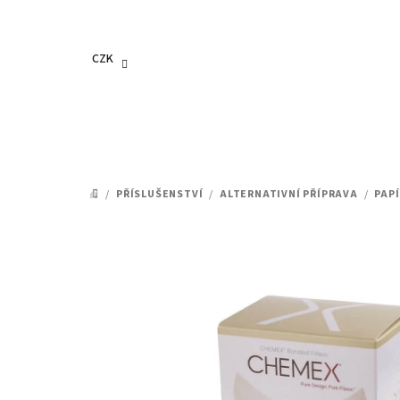
Přejít
na
obsah
CZK
/
PŘÍSLUŠENSTVÍ
/
ALTERNATIVNÍ PŘÍPRAVA
/
PAPÍ
DOMŮ