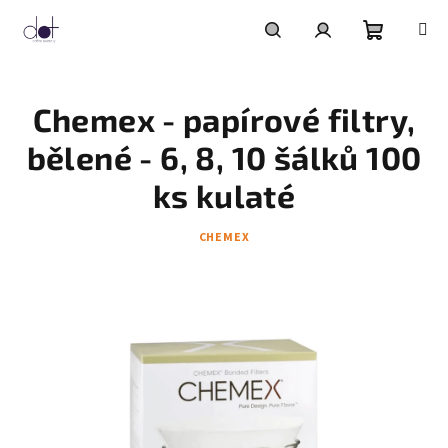
Přejít
na
obsah
Nákupní
Hledat
Přihlášení
Chemex - papírové filtry,
košík
bělené - 6, 8, 10 šálků 100
ks kulaté
CHEMEX