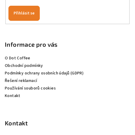
Přihlásit se
Z
á
p
Informace pro vás
a
O Dot Coffee
t
Obchodní podmínky
í
Podmínky ochrany osobních údajů (GDPR)
Řešení reklamací
Používání souborů cookies
Kontakt
Kontakt