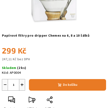
Papírové filtry pro dripper Chemex na 6, 8 a 10 šálků
299 Kč
247,11 Kč bez DPH
Měrná
Skladem
(2 ks)
cena:
Kód:
AP0004
−
+
Do košíku