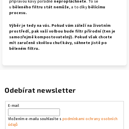
přípravou kávy pořádně
nepropláchnete
. To se
u
běleného filtru stát nemůže
, a to díky
bělícímu
procesu.
Výběr je tedy na vás. Pokud vám záleží na životním
prostředí, pak vaší volbou bude filtr přírodní (ten je
samozřejmě kompostovatelný). Pokud však chcete
mít zaručeně skvělou chuť kávy, sáhnete jistě po
běleném filtru.
Odebírat newsletter
E-mail
Vložením e-mailu souhlasíte s
podmínkami ochrany osobních
údajů