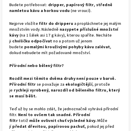
Budete potřebovat:
dripper, papírový filtr, středně
namletou kávu a horkou vodu
(ne vroucí).
Nejprve vložíte
filtr do dripperu
a propláchnete jej malým
množstvím vody. Následně
nasypete příslušné množství
kávy
(na 1 šálek asi 17 g kávy), kterou spaříte. Necháte
ji
chviličku odpočívat
no a potom už jenom
budete
pomalými krouživými pohyby kávu zalévat
,
dokud nebudete mít požadované množství.
Přírodní nebo bělený filtr?
Rozdíl mezi těmito dvěma druhy není pouze v barvě.
Přírodní filtr
se považuje za
ekologičtější
, protože
je
rychleji vyrobený, narozdíl od běleného filtru, který
se musí bělit.
Teď už by se mohlo zdát, že jednoznačně vyhrává přírodní
filtr.
Není to ovšem tak snadné. Přírodní
filtr
totiž
může ovlivnit chuť výsledné kávy.
Může
jí
předat dřevitou, papírovou pachuť,
pokud jej před