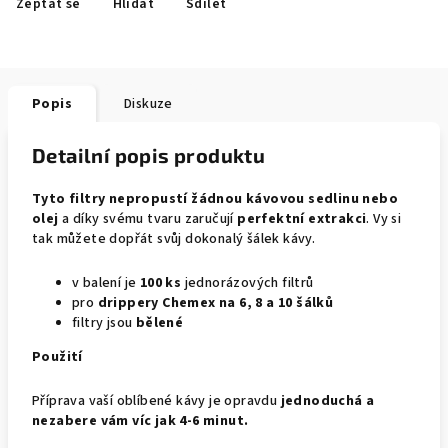
Zeptat se
Hlídat
Sdílet
Popis
Diskuze
Detailní popis produktu
Tyto filtry nepropustí žádnou kávovou sedlinu nebo
olej
a díky svému tvaru zaručují
perfektní extrakci
. Vy si
tak můžete dopřát svůj dokonalý šálek kávy.
v balení je
100 ks
jednorázových filtrů
pro
drippery Chemex na 6, 8 a 10 šálků
filtry jsou
bělené
Použití
Příprava vaší oblíbené kávy je opravdu
jednoduchá a
nezabere vám víc jak 4-6 minut.