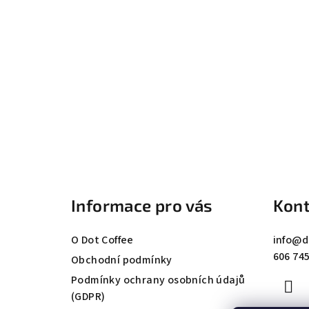
Z
á
Informace pro vás
Kont
p
a
O Dot Coffee
info
@
d
606 745
t
Obchodní podmínky
Podmínky ochrany osobních údajů
í
(GDPR)