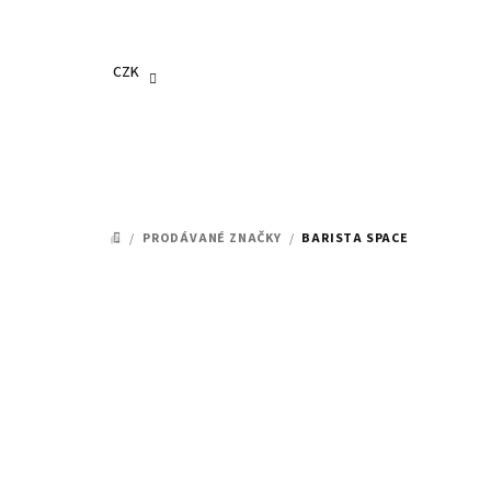
Přejít
na
obsah
CZK
/
PRODÁVANÉ ZNAČKY
/
BARISTA SPACE
DOMŮ