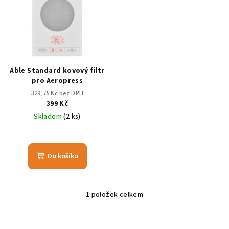
r
p
o
i
d
s
u
p
k
r
Able Standard kovový filtr
t
o
pro Aeropress
ů
d
329,75 Kč bez DPH
399 Kč
u
Skladem
(2 ks)
k
t
ů
Do košíku
1
položek celkem
O
v
l