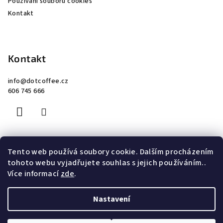
Používání souborů cookies
Kontakt
Kontakt
info
@
dotcoffee.cz
606 745 666
Tento web používá soubory cookie. Dalším procházením
Facebook
tohoto webu vyjadřujete souhlas s jejich používáním..
Více informací
zde
.
Nastavení
Copyright 2026
Dot Coffee Roastery
. Všechna práva
vyhrazena.