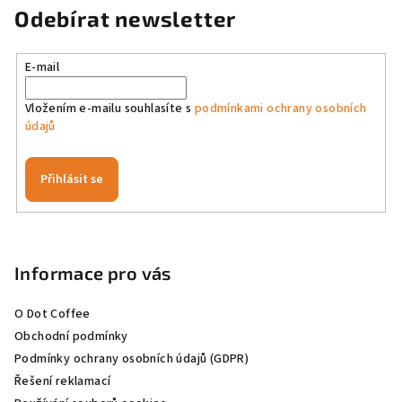
á
Odebírat newsletter
d
a
E-mail
c
í
Vložením e-mailu souhlasíte s
podmínkami ochrany osobních
p
údajů
r
v
k
Přihlásit se
y
v
Z
ý
á
p
p
Informace pro vás
i
a
s
O Dot Coffee
u
t
Obchodní podmínky
í
Podmínky ochrany osobních údajů (GDPR)
Řešení reklamací