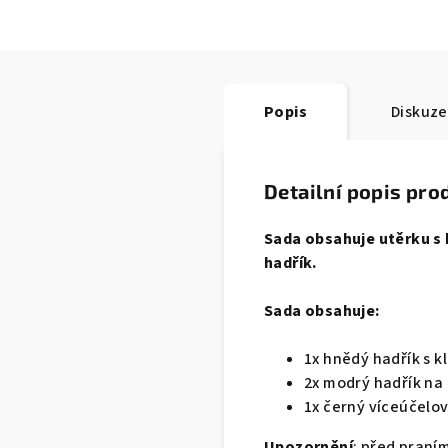
Popis
Diskuze
Detailní popis pro
Sada obsahuje utěrku s k
hadřík.
Sada obsahuje:
1x hnědý hadřík s k
2x modrý hadřík na 
1x černý víceúčelov
Upozornění
: před praní