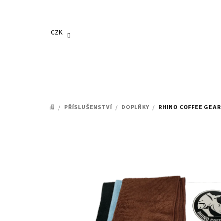
Přejít
na
obsah
CZK
/
PŘÍSLUŠENSTVÍ
/
DOPLŇKY
/
RHINO COFFEE GEAR
DOMŮ