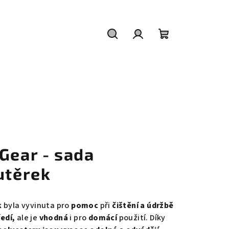
Hledat
Přihlášení
Nákupní
košík
Gear - sada
utěrek
k
byla vyvinuta pro
pomoc
při
čištění a údržbě
edí,
ale je
vhodná
i pro
domácí
použití. Díky