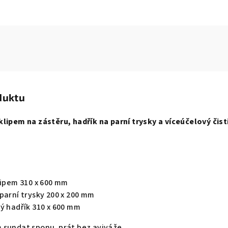
duktu
lipem na zástěru, hadřík na parní trysky a víceúčelový čist
lipem 310 x 600 mm
parní trysky 200 x 200 mm
ý hadřík 310 x 600 mm
m sundat sponu, prát bez aviváže.