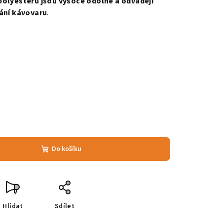
polyesteru jsou vysoce odolné a odvádějí
vání kávovaru
.
Do košíku
Hlídat
Sdílet