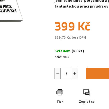
jedinečné směsi
polyamidu a 
fantastickou práci při udržo
399 Kč
329,75 Kč bez DPH
Měrná
cena:
Skladem
(>5 ks)
Kód:
504
−
+
Tisk
Zeptat se