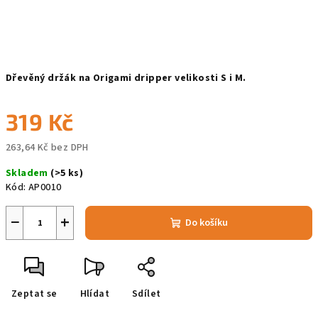
Dřevěný držák na Origami dripper velikosti S i M.
319 Kč
263,64 Kč bez DPH
Měrná
Skladem
(>5 ks)
cena:
Kód:
AP0010
−
+
Do košíku
Zeptat se
Hlídat
Sdílet