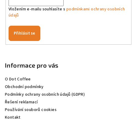
Vložením e-mailu souhlasíte s
podmínkami ochrany osobních
údajů
Přihlásit se
Z
á
p
Informace pro vás
a
O Dot Coffee
t
Obchodní podmínky
í
Podmínky ochrany osobních údajů (GDPR)
Řešení reklamací
Používání souborů cookies
Kontakt