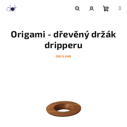
Přejít
na
obsah
Nákupní
Hledat
Přihlášení
Origami - dřevěný držák
košík
dripperu
ORIGAMI