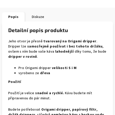
Popis
Diskuze
Detailní popis produktu
Jeho otvor je přesně
tvarovaný na Origami dripper
.
Dripper lze
samozřejmě používat i bez tohoto držáku
,
ovšem s ním bude vaše káva
lahodnější
díky tomu, že bude
dripper v rovině
.
Pro Origami dripper
velikosti S i M
vyrobeno ze
dřeva
Použití
Použití je velice
snadné a rychlé.
Kávu budete mít
připravenou do pár minut.
Budete potřebovat
Origami dripper, papírový filtr,
držák dripperu
, středně
namletou kávu
a
horkou vodu