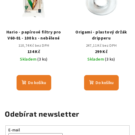
Hario - papírové filtry pro
Origami - plastový držák
V60-01 - 100 ks - nebělené
dripperu
110,74 Kč bez DPH
247,11 Kč bez DPH
134 Kč
299 Kč
Skladem
(3 ks)
Skladem
(3 ks)
Do košíku
Do košíku
Odebírat newsletter
E-mail