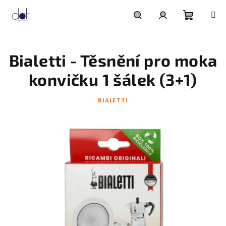
Přejít
na
obsah
Nákupní
Hledat
Přihlášení
Bialetti - Těsnění pro moka
košík
konvičku 1 šálek (3+1)
BIALETTI