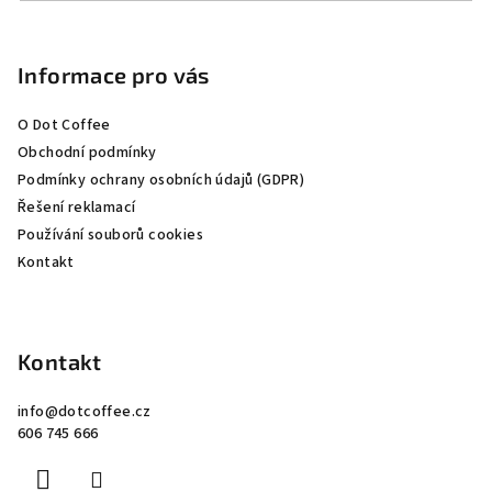
Z
á
p
Informace pro vás
a
O Dot Coffee
t
Obchodní podmínky
í
Podmínky ochrany osobních údajů (GDPR)
Řešení reklamací
Používání souborů cookies
Kontakt
Kontakt
info
@
dotcoffee.cz
606 745 666