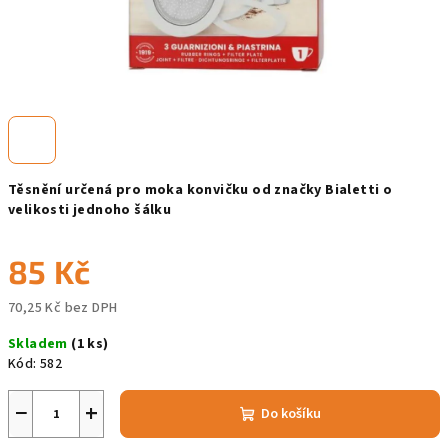
Těsnění určená pro moka konvičku od značky Bialetti o
velikosti jednoho šálku
85 Kč
70,25 Kč bez DPH
Měrná
Skladem
(1 ks)
cena:
Kód:
582
−
+
Do košíku